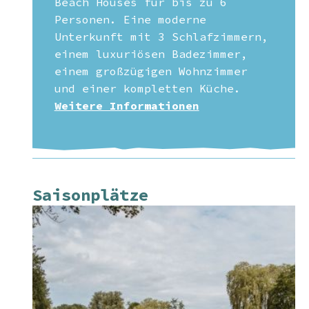
Beach Houses für bis zu 6
Personen. Eine moderne
Unterkunft mit 3 Schlafzimmern,
einem luxuriösen Badezimmer,
einem großzügigen Wohnzimmer
und einer kompletten Küche.
Weitere Informationen
Saisonplätze