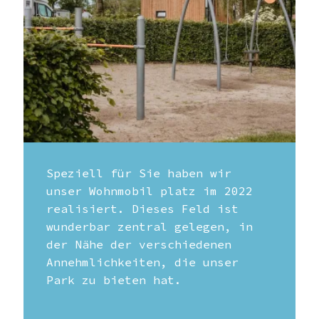
Speziell für Sie haben wir
unser Wohnmobil platz im 2022
realisiert. Dieses Feld ist
wunderbar zentral gelegen, in
der Nähe der verschiedenen
Annehmlichkeiten, die unser
Park zu bieten hat.