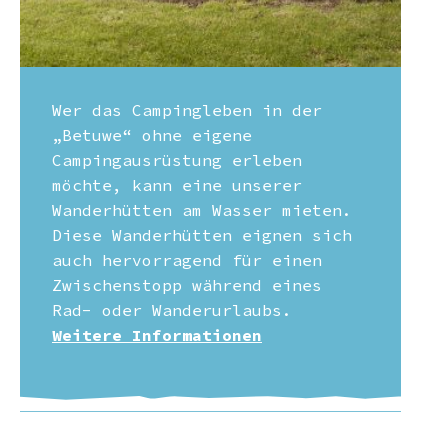
Wer das Campingleben in der
„Betuwe“ ohne eigene
Campingausrüstung erleben
möchte, kann eine unserer
Wanderhütten am Wasser mieten.
Diese Wanderhütten eignen sich
auch hervorragend für einen
Zwischenstopp während eines
Rad- oder Wanderurlaubs.
Weitere Informationen