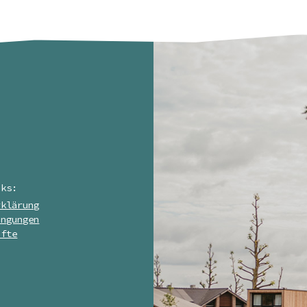
nks:
rklärung
ingungen
nfte