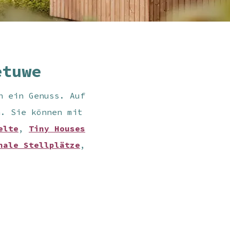
etuwe
h ein Genuss. Auf
n. Sie können mit
elte
,
Tiny Houses
nale Stellplätze
,
.