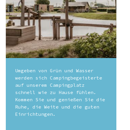
Umgeben von Grün und Wasser
werden sich Campingbegeisterte
auf unserem Campingplatz
schnell wie zu Hause fühlen.
Kommen Sie und genießen Sie die
Ruhe, die Weite und die guten
Einrichtungen.