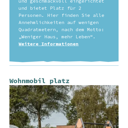
und geschmackvoll eingerichtet
und bietet Platz für 2
Personen. Hier finden Sie alle
Annehmlichkeiten auf wenigen
Quadratmetern, nach dem Motto:
„Weniger Haus, mehr Leben“.
Weitere Informationen
Wohnmobil platz